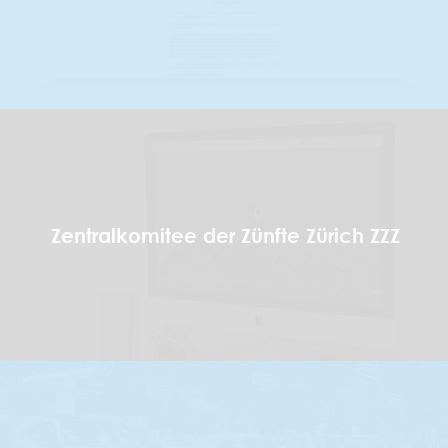
Zentralkomitee der Zünfte Zürich ZZZ