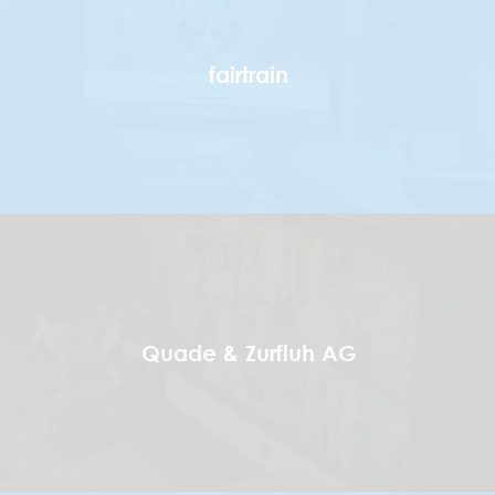
fairtrain
Quade & Zurfluh AG